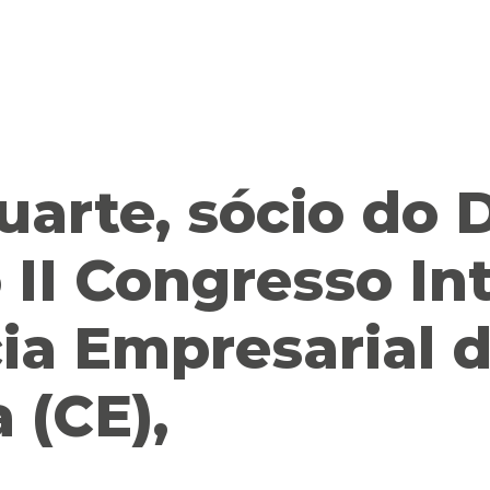
uarte, sócio do 
 II Congresso In
cia Empresarial 
 (CE),