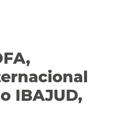
DFA,
ternacional
do IBAJUD,