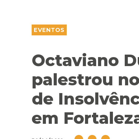
EVENTOS
Octaviano D
palestrou no
de Insolvên
em Fortaleza