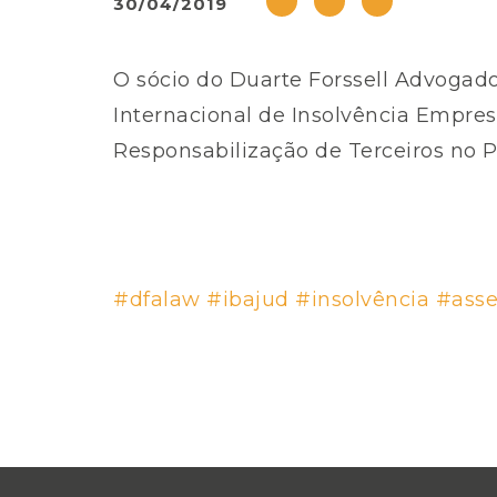
30/04/2019
O sócio do Duarte Forssell Advogad
Internacional de Insolvência Empres
Responsabilização de Terceiros no Pr
#dfalaw
#ibajud
#insolvência
#asse